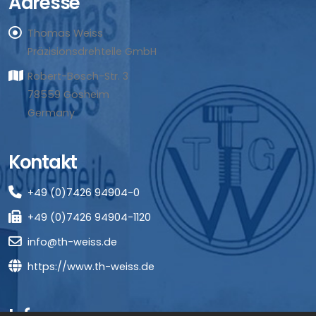
Adresse
Thomas Weiss
Präzisionsdrehteile GmbH
Robert-Bosch-Str. 3
78559 Gosheim
Germany
Kontakt
+49 (0)7426 94904-0
+49 (0)7426 94904-1120
info@th-weiss.de
https://www.th-weiss.de
Infos